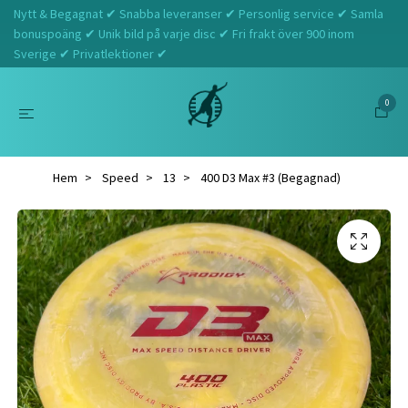
Nytt & Begagnat ✔ Snabba leveranser ✔ Personlig service ✔ Samla
bonuspoäng ✔ Unik bild på varje disc ✔ Fri frakt över 900 inom
Sverige ✔ Privatlektioner ✔
0
Hem
Speed
13
400 D3 Max #3 (Begagnad)