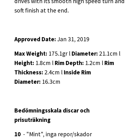
drives with its smooth high speed turn and
soft finish at the end.
Approved Date:
Jan 31, 2019
Max Weight:
175.1gr l
Diameter:
21.1cm l
Height:
1.8cm l
Rim Depth:
1.2cm l
Rim
Thickness:
2.4cm l
Inside Rim
Diameter:
16.3cm
Bedömningsskala discar och
prisuträkning
10
- "Mint", inga repor/skador