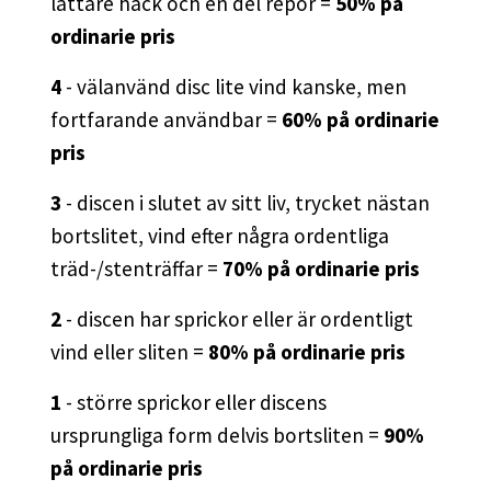
lättare hack och en del repor =
50% på
ordinarie pris
4
- välanvänd disc lite vind kanske, men
fortfarande användbar =
60% på ordinarie
pris
3
- discen i slutet av sitt liv, trycket nästan
bortslitet, vind efter några ordentliga
träd-/stenträffar =
70% på ordinarie pris
2
- discen har sprickor eller är ordentligt
vind eller sliten =
80% på ordinarie pris
1
- större sprickor eller discens
ursprungliga form delvis bortsliten =
90%
på ordinarie pris