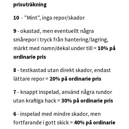
prisuträkning
10
- "Mint", inga repor/skador
9
- okastad, men eventuellt några
smårepor i tryck från hantering/lagring,
märkt med namn/dekal under till =
10% på
ordinarie pris
8
- testkastad utan direkt skador, endast
lättare repor =
20% på ordinarie pris
7
- knappt inspelad, använd några rundor
utan kraftiga hack =
30% på ordinarie pris
6
- inspelad med mindre skador, men
fortfarande i gott skick =
40% på ordinarie