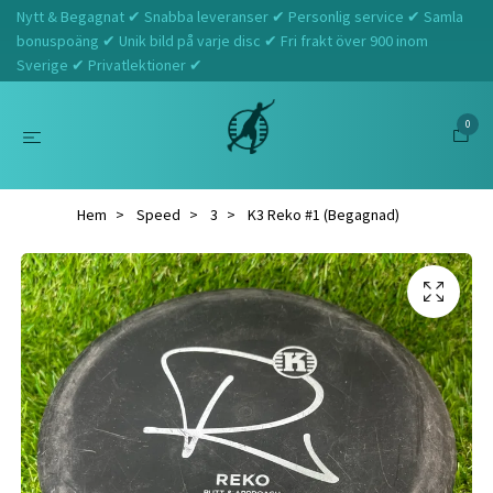
Nytt & Begagnat ✔ Snabba leveranser ✔ Personlig service ✔ Samla
bonuspoäng ✔ Unik bild på varje disc ✔ Fri frakt över 900 inom
Sverige ✔ Privatlektioner ✔
0
Hem
Speed
3
K3 Reko #1 (Begagnad)