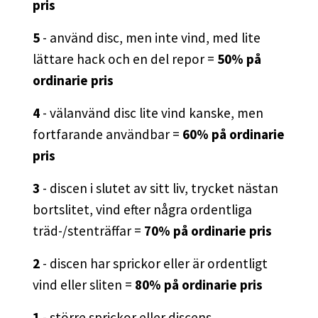
pris
5
- använd disc, men inte vind, med lite
lättare hack och en del repor =
50% på
ordinarie pris
4
- välanvänd disc lite vind kanske, men
fortfarande användbar =
60% på ordinarie
pris
3
- discen i slutet av sitt liv, trycket nästan
bortslitet, vind efter några ordentliga
träd-/stenträffar =
70% på ordinarie pris
2
- discen har sprickor eller är ordentligt
vind eller sliten =
80% på ordinarie pris
1
- större sprickor eller discens