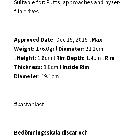
Suitable for: Putts, approaches and hyzer-
flip drives.
Approved Date:
Dec 15, 2015 l
Max
Weight:
176.0gr l
Diameter:
21.2cm
l
Height:
1.8cm l
Rim Depth:
1.4cm l
Rim
Thickness:
1.0cm l
Inside Rim
Diameter:
19.1cm
#kastaplast
Bedömningsskala discar och