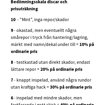
Bedömningsskala discar och
prisuträkning
10
- "Mint", inga repor/skador
9
- okastad, men eventuellt några
smårepor i tryck från hantering/lagring,
märkt med namn/dekal under till =
10% på
ordinarie pris
8
- testkastad utan direkt skador, endast
lättare repor =
20% på ordinarie pris
7
- knappt inspelad, använd några rundor
utan kraftiga hack =
30% på ordinarie pris
6
- inspelad med mindre skador, men
fortfarande i gott skick =
40% på ordinarie