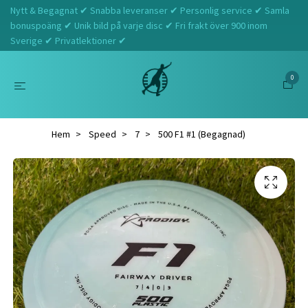
Nytt & Begagnat ✔ Snabba leveranser ✔ Personlig service ✔ Samla
bonuspoäng ✔ Unik bild på varje disc ✔ Fri frakt över 900 inom
Sverige ✔ Privatlektioner ✔
0
Hem
Speed
7
500 F1 #1 (Begagnad)