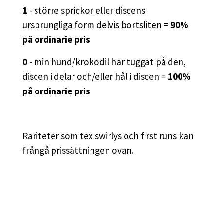
1
- större sprickor eller discens
ursprungliga form delvis bortsliten =
90%
på ordinarie pris
0
- min hund/krokodil har tuggat på den,
discen i delar och/eller hål i discen =
100%
på ordinarie pris
Rariteter som tex swirlys och first runs kan
frångå prissättningen ovan.