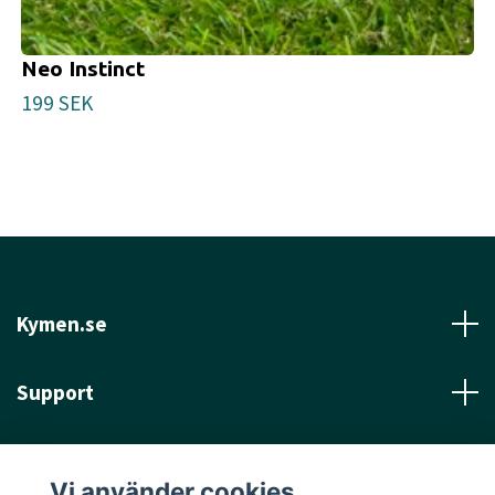
Neo Instinct
199 SEK
Kymen.se
Support
Läs mer
Vi använder cookies