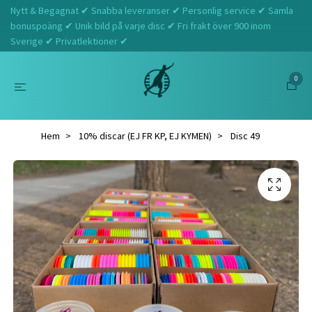
Nytt & Begagnat ✔ Snabba leveranser ✔ Personlig service ✔ Samla
bonuspoäng ✔ Unik bild på varje disc ✔ Fri frakt över 900 inom
Sverige ✔ Privatlektioner ✔
0
Hem
10% discar (EJ FR KP, EJ KYMEN)
Disc 49