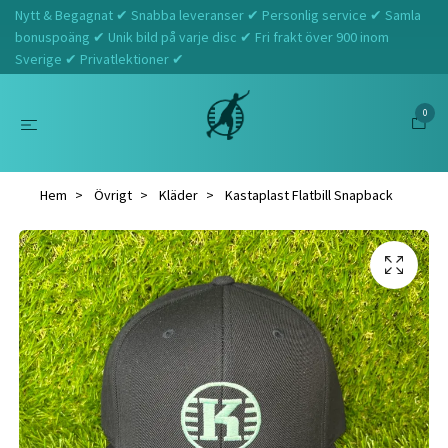
Nytt & Begagnat ✔ Snabba leveranser ✔ Personlig service ✔ Samla
bonuspoäng ✔ Unik bild på varje disc ✔ Fri frakt över 900 inom
Sverige ✔ Privatlektioner ✔
0
Hem
Övrigt
Kläder
Kastaplast Flatbill Snapback