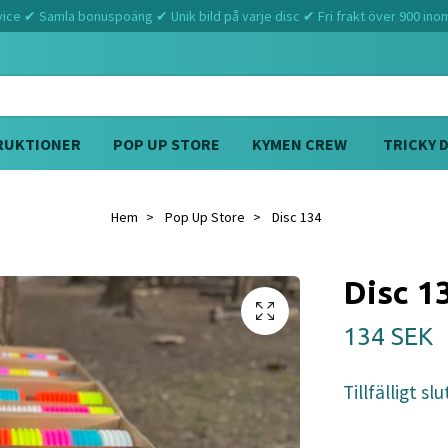
ce ✔ Samla bonuspoäng ✔ Unik bild på varje disc ✔ Fri frakt över 900 ino
RUKTIONER
POP UP STORE
KYMEN CREW
TRICKY 
Hem
Pop Up Store
Disc 134
Disc 1
134 SEK
Tillfälligt slu