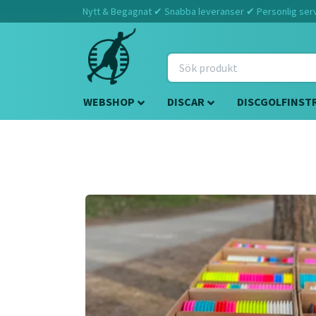
Nytt & Begagnat ✔ Snabba leveranser ✔ Personlig servi
WEBSHOP
DISCAR
DISCGOLFINST