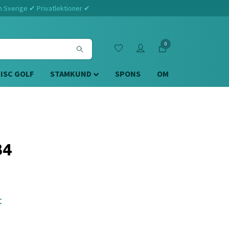
m Sverige ✔ Privatlektioner ✔
0
DISC GOLF
STAMKUND
SPONS
OM
34
t