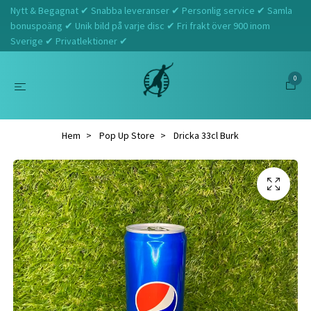
Nytt & Begagnat ✔ Snabba leveranser ✔ Personlig service ✔ Samla
bonuspoäng ✔ Unik bild på varje disc ✔ Fri frakt över 900 inom
Sverige ✔ Privatlektioner ✔
0
Hem
Pop Up Store
Dricka 33cl Burk