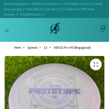
Nytt & Begagnat ✔ Snabba leveranser ✔ Personlig service ✔ Samla
bonuspoäng ✔ Unik bild på varje disc ✔ Fri frakt över 900 inom
Sverige ✔ Privatlektioner ✔
0
Hem
Speed
13
500 D2 Pro #5 (Begagnad)