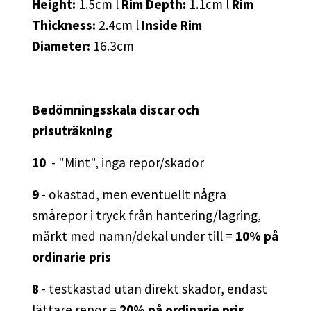
Height:
1.5cm l
Rim Depth:
1.1cm l
Rim
Thickness:
2.4cm l
Inside Rim
Diameter:
16.3cm
Bedömningsskala discar och
prisuträkning
10
- "Mint", inga repor/skador
9
- okastad, men eventuellt några
smårepor i tryck från hantering/lagring,
märkt med namn/dekal under till =
10% på
ordinarie pris
8
- testkastad utan direkt skador, endast
lättare repor =
20% på ordinarie pris