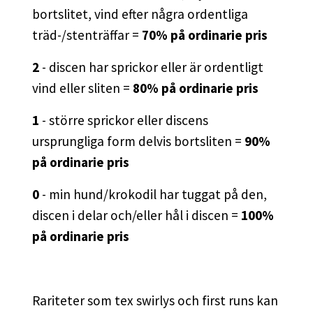
bortslitet, vind efter några ordentliga
träd-/stenträffar =
70% på ordinarie pris
2
- discen har sprickor eller är ordentligt
vind eller sliten =
80% på ordinarie pris
1
- större sprickor eller discens
ursprungliga form delvis bortsliten =
90%
på ordinarie pris
0
- min hund/krokodil har tuggat på den,
discen i delar och/eller hål i discen =
100%
på ordinarie pris
Rariteter som tex swirlys och first runs kan