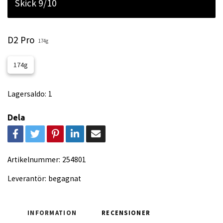
Skick 9/10
D2 Pro
174g
174g
Lagersaldo:
1
Dela
Artikelnummer:
254801
Leverantör:
begagnat
INFORMATION
RECENSIONER