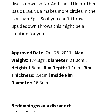
discs known so far. And the little brother
Basic LEGENDa makes more circles in the
sky than Epic. So if you can't throw
upsidedown throws this might be a
solution for you.
Approved Date:
Oct 25, 2011 l
Max
Weight:
174.3gr l
Diameter:
21.0cm l
Height:
1.5cm l
Rim Depth:
1.1cm l
Rim
Thickness:
2.4cm l
Inside Rim
Diameter:
16.3cm
Bedömningsskala discar och