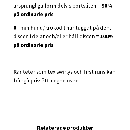
ursprungliga form delvis bortsliten =
90%
på ordinarie pris
0
- min hund/krokodil har tuggat på den,
discen i delar och/eller hål i discen =
100%
på ordinarie pris
Rariteter som tex swirlys och first runs kan
frångå prissättningen ovan.