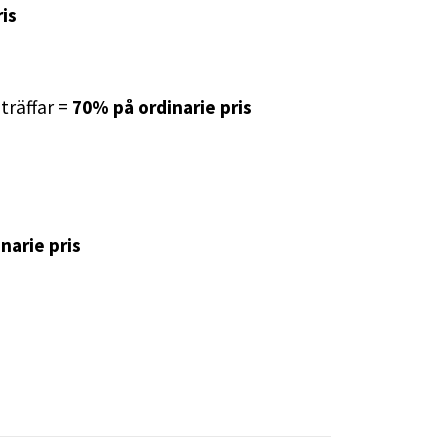
is
nträffar =
70% på ordinarie pris
narie pris