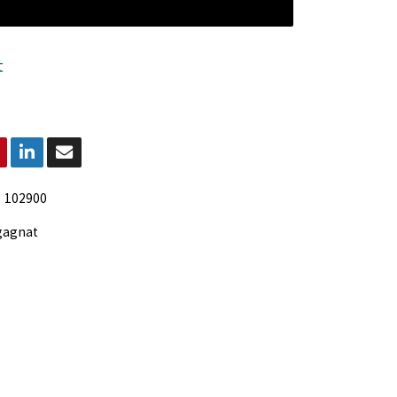
t
:
102900
gagnat