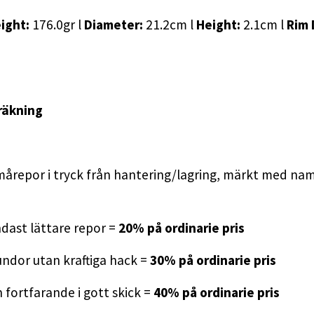
ight:
176.0gr l
Diameter:
21.2cm l
Height:
2.1cm l
Rim 
räkning
mårepor i tryck från hantering/lagring, märkt med namn
dast lättare repor =
20% på ordinarie pris
ndor utan kraftiga hack =
30% på ordinarie pris
fortfarande i gott skick =
40% på ordinarie pris