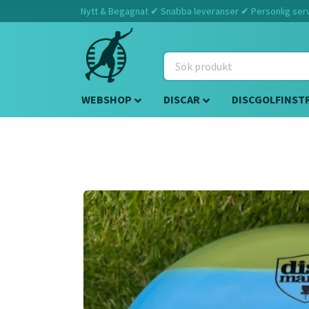
Nytt & Begagnat ✔ Snabba leveranser ✔ Personlig servi
WEBSHOP
DISCAR
DISCGOLFINST