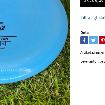
Skick 8/10
Tillfälligt slu
Dela
Artikelnummer
Leverantör:
be