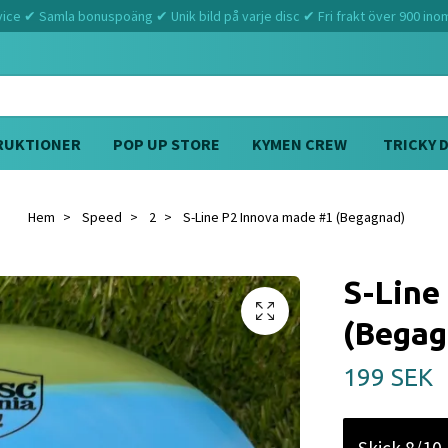
ce ✔ Samla bonuspoäng ✔ Unik bild på varje disc ✔ Fri frakt över 900 ino
RUKTIONER
POP UP STORE
KYMEN CREW
TRICKY 
Hem
Speed
2
S-Line P2 Innova made #1 (Begagnad)
S-Line
(Begag
199 SEK