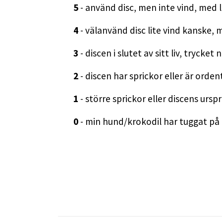
5
- använd disc, men inte vind, med l
4
- välanvänd disc lite vind kanske,
3
- discen i slutet av sitt liv, trycke
2
- discen har sprickor eller är ordent
1
- större sprickor eller discens ursp
0
- min hund/krokodil har tuggat på de