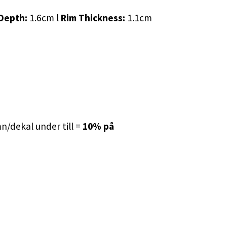
Depth:
1.6cm l
Rim Thickness:
1.1cm
/dekal under till =
10% på