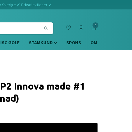
m Sverige ✔ Privatlektioner ✔
0
DISC GOLF
STAMKUND
SPONS
OM
 P2 Innova made #1
nad)