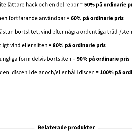
ite lättare hack och en del repor =
50% på ordinarie pr
 men fortfarande användbar =
60% på ordinarie pris
t nästan bortslitet, vind efter några ordentliga träd-/ste
ligt vind eller sliten =
80% på ordinarie pris
rungliga form delvis bortsliten =
90% på ordinarie pris
n, discen i delar och/eller hål i discen =
100% på ordi