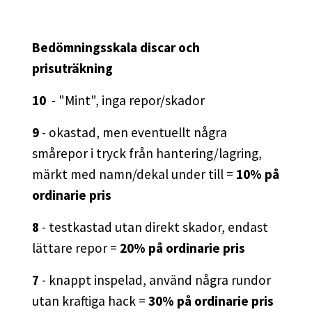
Bedömningsskala discar och
prisuträkning
10
- "Mint", inga repor/skador
9
- okastad, men eventuellt några
smårepor i tryck från hantering/lagring,
märkt med namn/dekal under till =
10% på
ordinarie pris
8
- testkastad utan direkt skador, endast
lättare repor =
20% på ordinarie pris
7
- knappt inspelad, använd några rundor
utan kraftiga hack =
30% på ordinarie pris