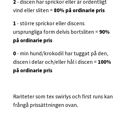
2
- discen har sprickor eller är ordentligt
vind eller sliten =
80% på ordinarie pris
1
- större sprickor eller discens
ursprungliga form delvis bortsliten =
90%
på ordinarie pris
0
- min hund/krokodil har tuggat på den,
discen i delar och/eller hål i discen =
100%
på ordinarie pris
Rariteter som tex swirlys och first runs kan
frångå prissättningen ovan.