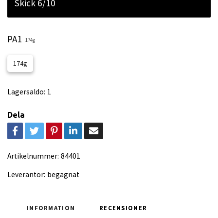
Skick 6/10
PA1
174g
174g
Lagersaldo:
1
Dela
Artikelnummer:
84401
Leverantör:
begagnat
INFORMATION
RECENSIONER