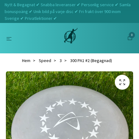
Nytt & Begagnat ✔ Snabba leveranser ✔ Personlig service ✔ Samla
bonuspoäng ✔ Unik bild på varje disc ✔ Fri frakt över 900 inom
Sverige ✔ Privatlektioner ✔
0
Hem
Speed
3
300 PA1 #2 (Begagnad)