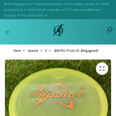
Nytt & Begagnat ✔ Snabba leveranser ✔ Personlig service ✔ Samla
bonuspoäng ✔ Unik bild på varje disc ✔ Fri frakt över 900 inom
Sverige ✔ Privatlektioner ✔
0
Hem
Speed
3
400 PA1 Proto #1 (Begagnad)