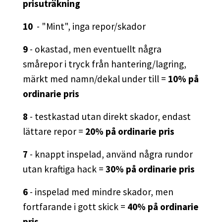
prisuträkning
10
- "Mint", inga repor/skador
9
- okastad, men eventuellt några
smårepor i tryck från hantering/lagring,
märkt med namn/dekal under till =
10% på
ordinarie pris
8
- testkastad utan direkt skador, endast
lättare repor =
20% på ordinarie pris
7
- knappt inspelad, använd några rundor
utan kraftiga hack =
30% på ordinarie pris
6
- inspelad med mindre skador, men
fortfarande i gott skick =
40% på ordinarie
pris