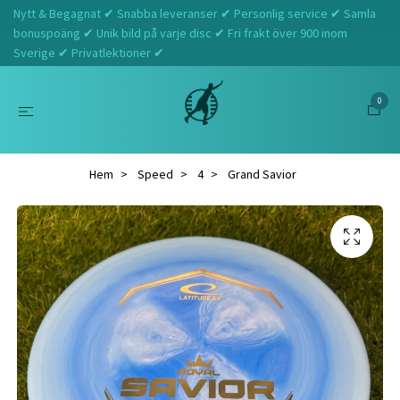
Nytt & Begagnat ✔ Snabba leveranser ✔ Personlig service ✔ Samla
bonuspoäng ✔ Unik bild på varje disc ✔ Fri frakt över 900 inom
Sverige ✔ Privatlektioner ✔
0
Hem
Speed
4
Grand Savior