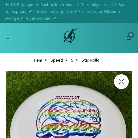
Nytt & Begagnat ✔ Snabba leveranser ✔ Personlig service ✔ Samla
bonuspoäng ✔ Unik bild på varje disc ✔ Fri frakt över 900 inom
Sverige ✔ Privatlektioner ✔
0
Hem
Speed
5
Star Rollo