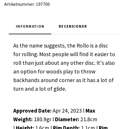
Artikelnummer:
197700
INFORMATION
RECENSIONER
As the name suggests, the Rollo is a disc
for rolling. Most people will find it easier to
roll than just about any other disc. It's also
an option for woods play to throw
backhands around corner as it has a lot of
turn and a lot of glide.
Approved Date:
Apr 24, 2023 l
Max
Weight:
180.9gr l
Diameter:
21.8cm
l
Height:
1.6cm l
Rim Depth:
1.1cm l
Rim