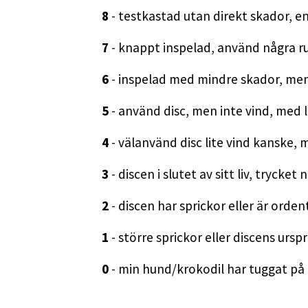
8
- testkastad utan direkt skador, en
7
- knappt inspelad, använd några ru
6
- inspelad med mindre skador, men 
5
- använd disc, men inte vind, med l
4
- välanvänd disc lite vind kanske,
3
- discen i slutet av sitt liv, trycke
2
- discen har sprickor eller är ordent
1
- större sprickor eller discens ursp
0
- min hund/krokodil har tuggat på de