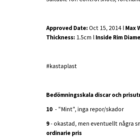
Approved Date:
Oct 15, 2014 l
Max 
Thickness:
1.5cm l
Inside Rim Diam
#kastaplast
Bedömningsskala discar och prisut
10
- "Mint", inga repor/skador
9
- okastad, men eventuellt några s
ordinarie pris