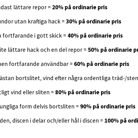
dast lättare repor =
20% på ordinarie pris
ndor utan kraftiga hack =
30% på ordinarie pris
fortfarande i gott skick =
40% på ordinarie pris
ite lättare hack och en del repor =
50% på ordinarie pr
 men fortfarande användbar =
60% på ordinarie pris
t nästan bortslitet, vind efter några ordentliga träd-/ste
ligt vind eller sliten =
80% på ordinarie pris
rungliga form delvis bortsliten =
90% på ordinarie pris
n, discen i delar och/eller hål i discen =
100% på ordi