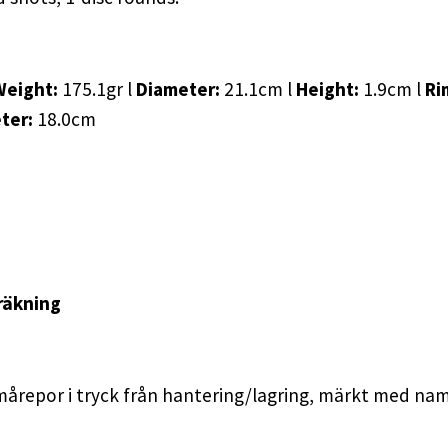
Weight:
175.1gr l
Diameter:
21.1cm l
Height:
1.9cm l
Ri
eter:
18.0cm
räkning
mårepor i tryck från hantering/lagring, märkt med namn