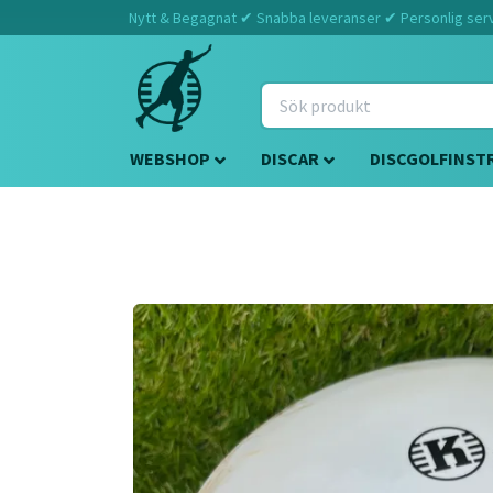
Nytt & Begagnat ✔ Snabba leveranser ✔ Personlig servi
WEBSHOP
DISCAR
DISCGOLFINST