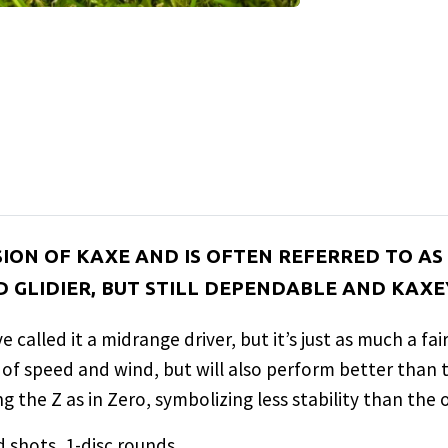
RSION OF KAXE AND IS OFTEN REFERRED TO AS
D GLIDIER, BUT STILL DEPENDABLE AND KAXE
 called it a midrange driver, but it’s just as much a fa
f speed and wind, but will also perform better than 
g the Z as in Zero, symbolizing less stability than the 
d shots, 1-disc rounds.