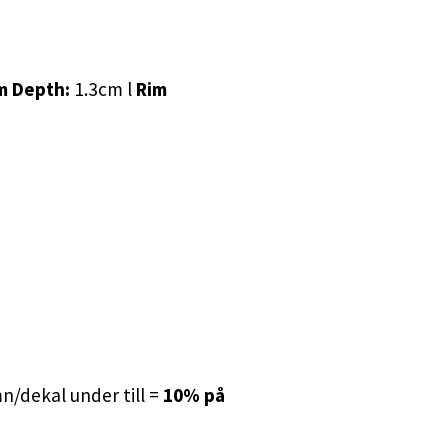
m Depth:
1.3cm l
Rim
/dekal under till =
10% på