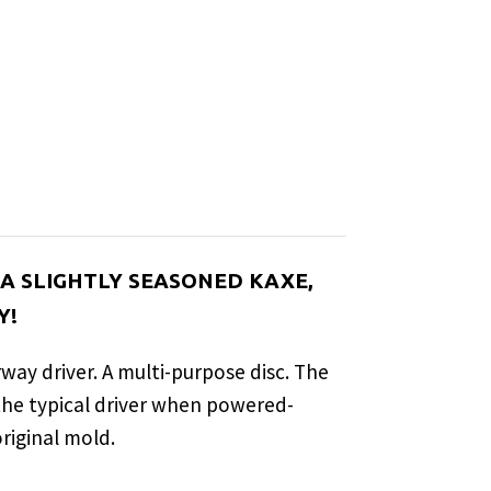
 A SLIGHTLY SEASONED KAXE,
Y!
irway driver. A multi-purpose disc. The
the typical driver when powered-
original mold.