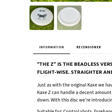
INFORMATION
RECENSIONER
“THE Z” IS THE BEADLESS VE
FLIGHT-WISE. STRAIGHTER AN
Just as with the original Kaxe we have
Kaxe Z can handle a decent amount o
down. With this disc we’re introducin
Suitable for: Control shots, forehan