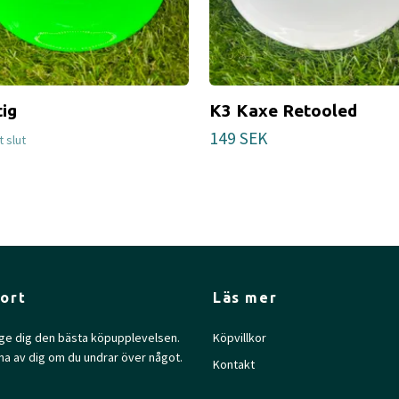
tig
K3 Kaxe Retooled
149 SEK
gt slut
ort
Läs mer
l ge dig den bästa köpupplevelsen.
Köpvillkor
na av dig om du undrar över något.
Kontakt