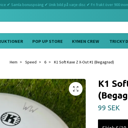
ce ✔ Samla bonuspoäng ✔ Unik bild på varje disc ✔ Fri frakt över 900 ino
RUKTIONER
POP UP STORE
KYMEN CREW
TRICKY 
Hem
Speed
6
K1 Soft Kaxe Z X-Out #1 (Begagnad)
K1 Sof
(Begag
99 SEK