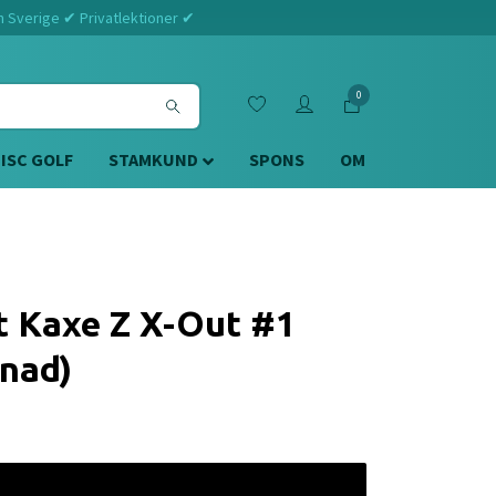
m Sverige ✔ Privatlektioner ✔
0
DISC GOLF
STAMKUND
SPONS
OM
t Kaxe Z X-Out #1
nad)