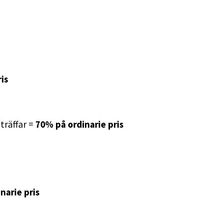
is
nträffar =
70% på ordinarie pris
narie pris