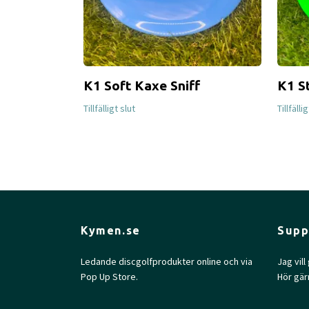
K1 Soft Kaxe Sniff
K1 S
Tillfälligt slut
Tillfälli
Kymen.se
Supp
Ledande discgolfprodukter online och via
Jag vil
Pop Up Store.
Hör gär