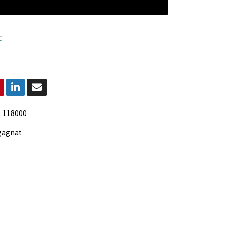
t
:
118000
gagnat