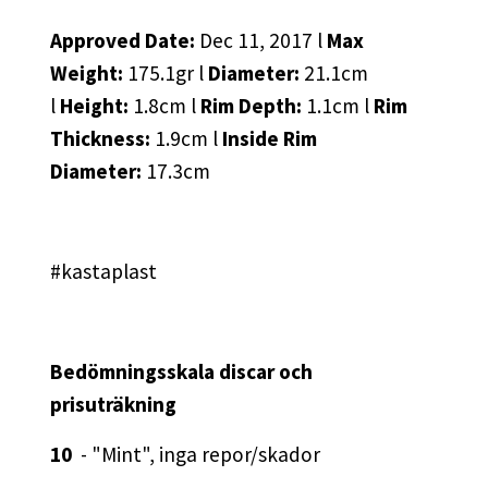
Approved Date:
Dec 11, 2017 l
Max
Weight:
175.1gr l
Diameter:
21.1cm
l
Height:
1.8cm l
Rim Depth:
1.1cm l
Rim
Thickness:
1.9cm l
Inside Rim
Diameter:
17.3cm
#kastaplast
Bedömningsskala discar och
prisuträkning
10
- "Mint", inga repor/skador