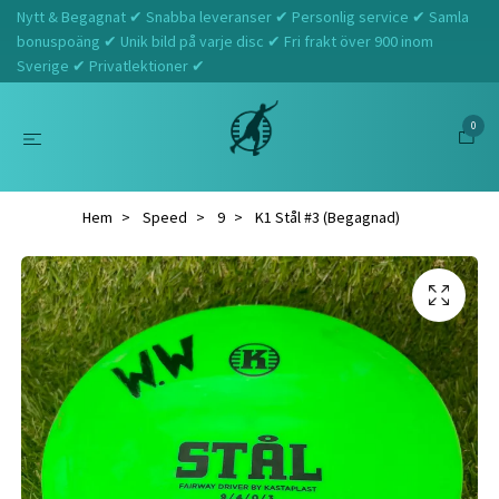
Nytt & Begagnat ✔ Snabba leveranser ✔ Personlig service ✔ Samla
bonuspoäng ✔ Unik bild på varje disc ✔ Fri frakt över 900 inom
Sverige ✔ Privatlektioner ✔
0
Hem
Speed
9
K1 Stål #3 (Begagnad)