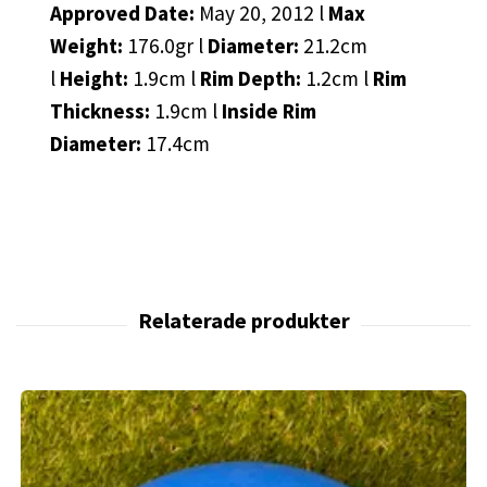
Approved Date:
May 20, 2012 l
Max
Weight:
176.0gr l
Diameter:
21.2cm
l
Height:
1.9cm l
Rim Depth:
1.2cm l
Rim
Thickness:
1.9cm l
Inside Rim
Diameter:
17.4cm