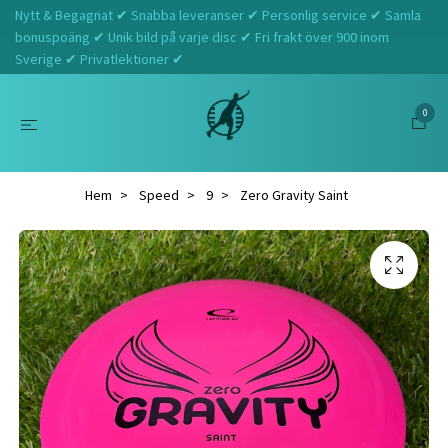
Nytt & Begagnat ✔ Snabba leveranser ✔ Personlig service ✔ Samla
bonuspoäng ✔ Unik bild på varje disc ✔ Fri frakt över 900 inom
Sverige ✔ Privatlektioner ✔
0
Hem
Speed
9
Zero Gravity Saint