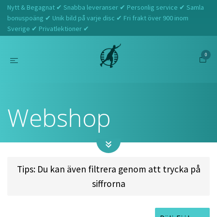
Nytt & Begagnat ✔ Snabba leveranser ✔ Personlig service ✔ Samla
bonuspoäng ✔ Unik bild på varje disc ✔ Fri frakt över 900 inom
Sverige ✔ Privatlektioner ✔
0
Hem
Webshop
Webshop
Tips: Du kan även filtrera genom att trycka på
siffrorna