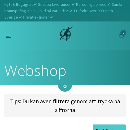
Nytt & Begagnat ✔ Snabba leveranser ✔ Personlig service ✔ Samla
bonuspoäng ✔ Unik bild på varje disc ✔ Fri frakt över 900 inom
Sverige ✔ Privatlektioner ✔
0
Hem
Webshop
Webshop
Tips: Du kan även filtrera genom att trycka på
siffrorna