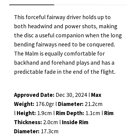
This forceful fairway driver holds up to
both headwind and power shots, making
the disc a useful companion when the long
bending fairways need to be conquered.
The Malm is equally comfortable for
backhand and forehand plays and has a
predictable fade in the end of the flight.
Approved Date:
Dec 30, 2024 l
Max
Weight:
176.0gr l
Diameter:
21.2cm
l
Height:
1.9cm l
Rim Depth:
1.1cm l
Rim
Thickness:
2.0cm l
Inside Rim
Diameter:
17.3cm