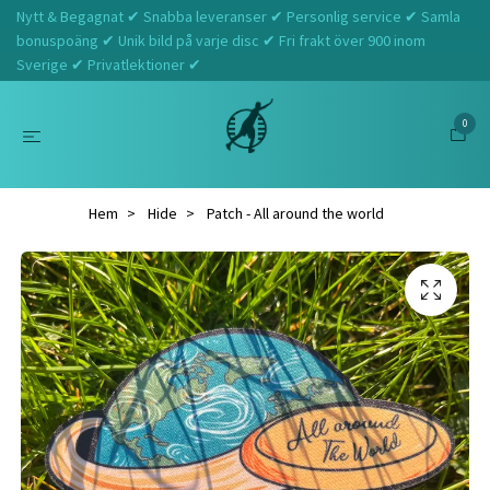
Nytt & Begagnat ✔ Snabba leveranser ✔ Personlig service ✔ Samla
bonuspoäng ✔ Unik bild på varje disc ✔ Fri frakt över 900 inom
Sverige ✔ Privatlektioner ✔
0
Hem
Hide
Patch - All around the world