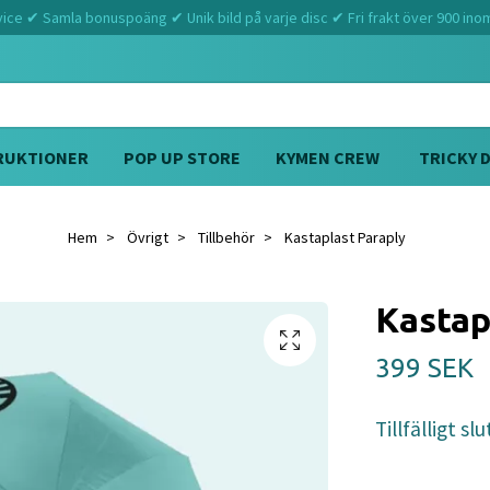
ce ✔ Samla bonuspoäng ✔ Unik bild på varje disc ✔ Fri frakt över 900 ino
RUKTIONER
POP UP STORE
KYMEN CREW
TRICKY 
Hem
Övrigt
Tillbehör
Kastaplast Paraply
Kastap
399 SEK
Tillfälligt slu