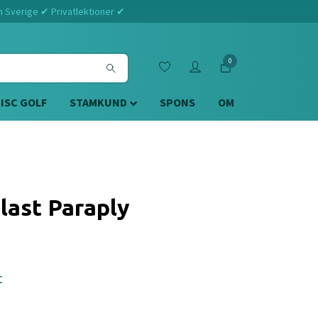
m Sverige ✔ Privatlektioner ✔
0
DISC GOLF
STAMKUND
SPONS
OM
last Paraply
t