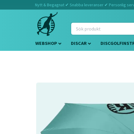
Nytt & Begagnat ✔ Snabba leveranser ✔ Personlig servi
WEBSHOP
DISCAR
DISCGOLFINST