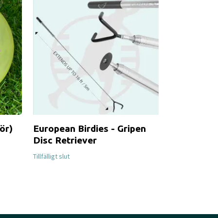
ör)
European Birdies - Gripen
European B
Disc Retriever
Paraply
Tillfälligt slut
Tillfälligt slut