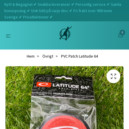
Nytt & Begagnat ✔ Snabba leveranser ✔ Personlig service ✔ Samla
bonuspoäng ✔ Unik bild på varje disc ✔ Fri frakt över 900 inom
Sverige ✔ Privatlektioner ✔
0
Hem
Övrigt
PVC Patch Latitude 64