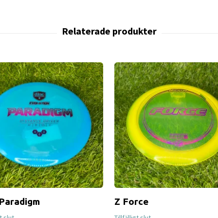
Paradigm
Z Force
gt slut
Tillfälligt slut