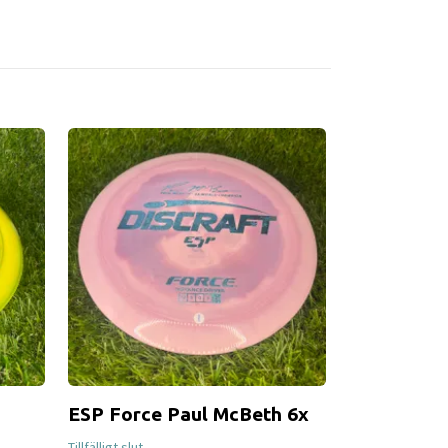
ESP Force Paul McBeth 6x
Big Z Had
Tillfälligt slut
Tillfälligt slut