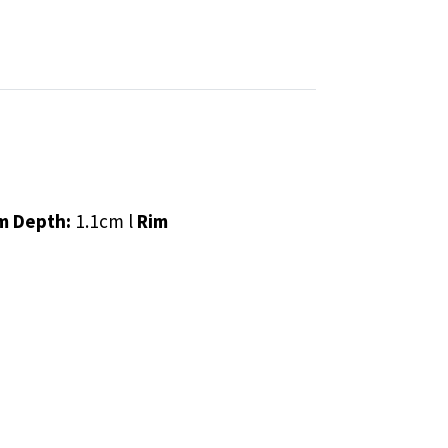
m Depth:
1.1cm l
Rim