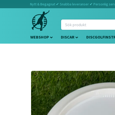
Nytt & Begagnat ✔ Snabba leveranser ✔ Personlig servi
WEBSHOP
DISCAR
DISCGOLFINST