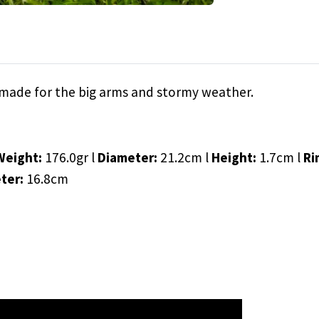
er made for the big arms and stormy weather.
Weight:
176.0gr l
Diameter:
21.2cm l
Height:
1.7cm l
Ri
eter:
16.8cm