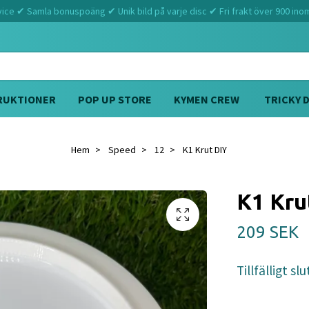
ce ✔ Samla bonuspoäng ✔ Unik bild på varje disc ✔ Fri frakt över 900 ino
RUKTIONER
POP UP STORE
KYMEN CREW
TRICKY 
Hem
Speed
12
K1 Krut DIY
K1 Kru
209 SEK
Tillfälligt slu