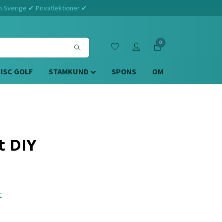
m Sverige ✔ Privatlektioner ✔
0
DISC GOLF
STAMKUND
SPONS
OM
t DIY
t