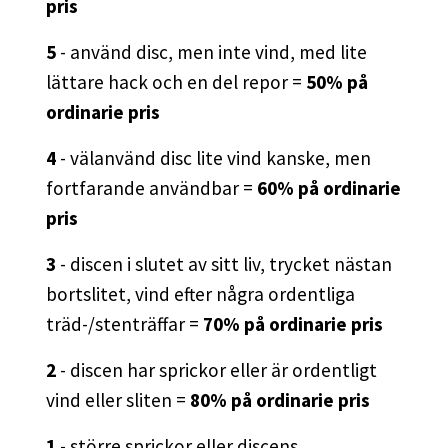
pris
5
- använd disc, men inte vind, med lite
lättare hack och en del repor =
50% på
ordinarie pris
4
- välanvänd disc lite vind kanske, men
fortfarande användbar =
60% på ordinarie
pris
3
- discen i slutet av sitt liv, trycket nästan
bortslitet, vind efter några ordentliga
träd-/stenträffar =
70% på ordinarie pris
2
- discen har sprickor eller är ordentligt
vind eller sliten =
80% på ordinarie pris
1
- större sprickor eller discens