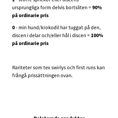
ursprungliga form delvis bortsliten =
90%
på ordinarie pris
0
- min hund/krokodil har tuggat på den,
discen i delar och/eller hål i discen =
100%
på ordinarie pris
Rariteter som tex swirlys och first runs kan
frångå prissättningen ovan.