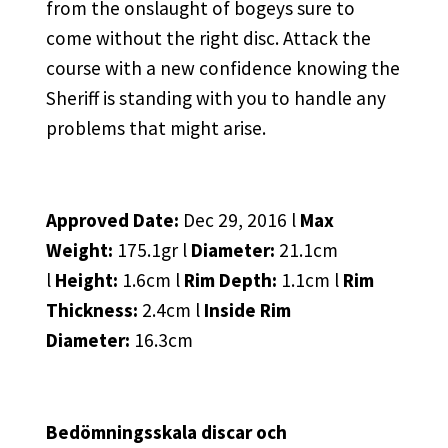
from the onslaught of bogeys sure to
come without the right disc. Attack the
course with a new confidence knowing the
Sheriff is standing with you to handle any
problems that might arise.
Approved Date:
Dec 29, 2016 l
Max
Weight:
175.1gr l
Diameter:
21.1cm
l
Height:
1.6cm l
Rim Depth:
1.1cm l
Rim
Thickness:
2.4cm l
Inside Rim
Diameter:
16.3cm
Bedömningsskala discar och