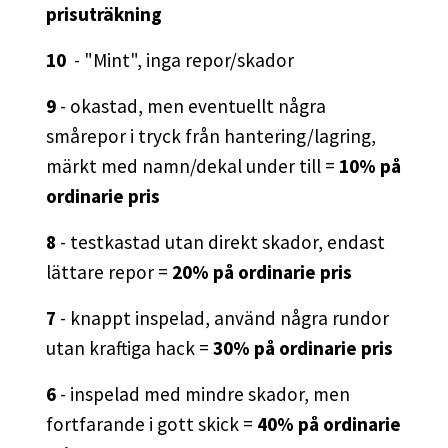
prisuträkning
10
- "Mint", inga repor/skador
9
- okastad, men eventuellt några
smårepor i tryck från hantering/lagring,
märkt med namn/dekal under till =
10% på
ordinarie pris
8
- testkastad utan direkt skador, endast
lättare repor =
20% på ordinarie pris
7
- knappt inspelad, använd några rundor
utan kraftiga hack =
30% på ordinarie pris
6
- inspelad med mindre skador, men
fortfarande i gott skick =
40% på ordinarie