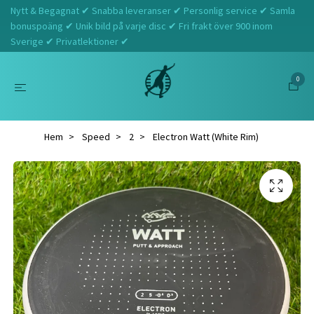
Nytt & Begagnat ✔ Snabba leveranser ✔ Personlig service ✔ Samla
bonuspoäng ✔ Unik bild på varje disc ✔ Fri frakt över 900 inom
Sverige ✔ Privatlektioner ✔
0
Hem
Speed
2
Electron Watt (White Rim)