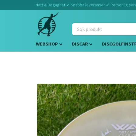
Nytt & Begagnat ✔ Snabba leveranser ✔ Personlig servi
WEBSHOP
DISCAR
DISCGOLFINST