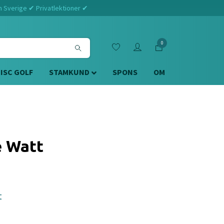
m Sverige ✔ Privatlektioner ✔
0
DISC GOLF
STAMKUND
SPONS
OM
e Watt
t