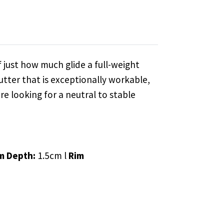
f just how much glide a full-weight
utter that is exceptionally workable,
’re looking for a neutral to stable
m Depth:
1.5cm l
Rim