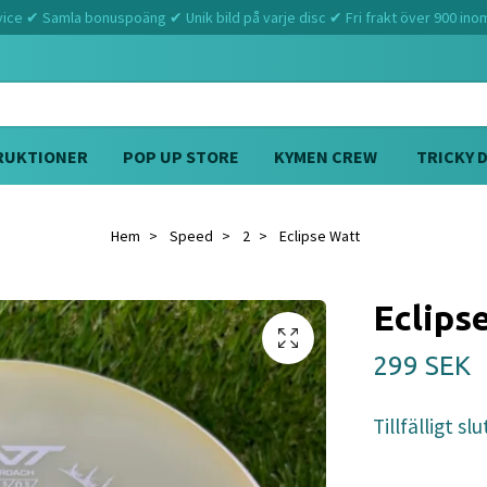
ce ✔ Samla bonuspoäng ✔ Unik bild på varje disc ✔ Fri frakt över 900 ino
RUKTIONER
POP UP STORE
KYMEN CREW
TRICKY 
Hem
Speed
2
Eclipse Watt
Eclips
299 SEK
Tillfälligt slu