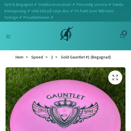
Nytt & Begagnat ✔ Snabba leveranser ✔ Personlig service ✔ Samla
bonuspoäng ✔ Unik bild på varje disc ✔ Fri frakt över 900 inom
Sverige ✔ Privatlektioner ✔
0
Hem
Speed
2
Gold Gauntlet #1 (Begagnad)