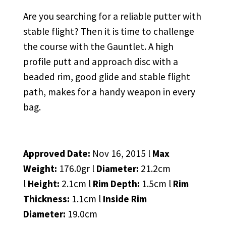
Are you searching for a reliable putter with
stable flight? Then it is time to challenge
the course with the Gauntlet. A high
profile putt and approach disc with a
beaded rim, good glide and stable flight
path, makes for a handy weapon in every
bag.
Approved Date:
Nov 16, 2015 l
Max
Weight:
176.0gr l
Diameter:
21.2cm
l
Height:
2.1cm l
Rim Depth:
1.5cm l
Rim
Thickness:
1.1cm l
Inside Rim
Diameter:
19.0cm