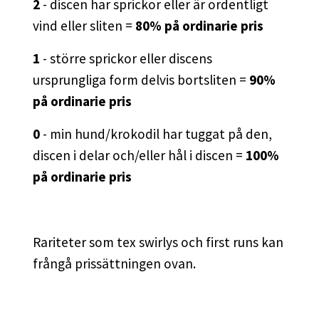
2
- discen har sprickor eller är ordentligt
vind eller sliten =
80% på ordinarie pris
1
- större sprickor eller discens
ursprungliga form delvis bortsliten =
90%
på ordinarie pris
0
- min hund/krokodil har tuggat på den,
discen i delar och/eller hål i discen =
100%
på ordinarie pris
Rariteter som tex swirlys och first runs kan
frångå prissättningen ovan.