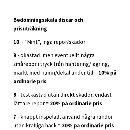
Bedömningsskala discar och
prisuträkning
10
- "Mint", inga repor/skador
9
- okastad, men eventuellt några
smårepor i tryck från hantering/lagring,
märkt med namn/dekal under till =
10% på
ordinarie pris
8
- testkastad utan direkt skador, endast
lättare repor =
20% på ordinarie pris
7
- knappt inspelad, använd några rundor
utan kraftiga hack =
30% på ordinarie pris