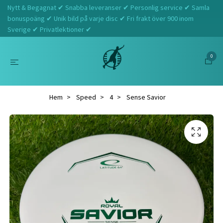
Nytt & Begagnat ✔ Snabba leveranser ✔ Personlig service ✔ Samla
bonuspoäng ✔ Unik bild på varje disc ✔ Fri frakt över 900 inom
Sverige ✔ Privatlektioner ✔
0
Hem
Speed
4
Sense Savior