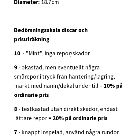
Diameter:
18.7cm
Bedömningsskala discar och
prisuträkning
10
- "Mint", inga repor/skador
9
- okastad, men eventuellt några
smårepor i tryck från hantering/lagring,
märkt med namn/dekal under till =
10% på
ordinarie pris
8
- testkastad utan direkt skador, endast
lättare repor =
20% på ordinarie pris
7
- knappt inspelad, använd några rundor