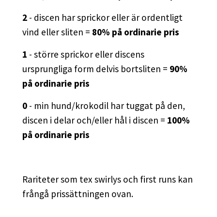
2
- discen har sprickor eller är ordentligt
vind eller sliten =
80% på ordinarie pris
1
- större sprickor eller discens
ursprungliga form delvis bortsliten =
90%
på ordinarie pris
0
- min hund/krokodil har tuggat på den,
discen i delar och/eller hål i discen =
100%
på ordinarie pris
Rariteter som tex swirlys och first runs kan
frångå prissättningen ovan.