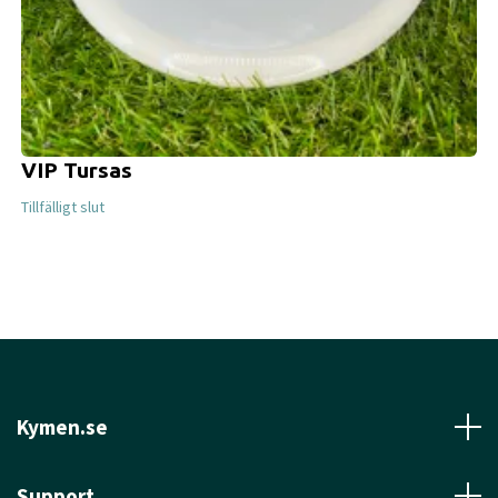
VIP Tursas
Tillfälligt slut
Kymen.se
Support