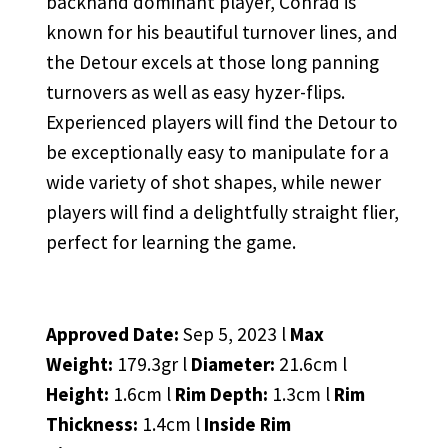
backhand dominant player, Conrad is
known for his beautiful turnover lines, and
the Detour excels at those long panning
turnovers as well as easy hyzer-flips.
Experienced players will find the Detour to
be exceptionally easy to manipulate for a
wide variety of shot shapes, while newer
players will find a delightfully straight flier,
perfect for learning the game.
Approved Date:
Sep 5, 2023 l
Max
Weight:
179.3gr l
Diameter:
21.6cm l
Height:
1.6cm l
Rim Depth:
1.3cm l
Rim
Thickness:
1.4cm l
Inside Rim