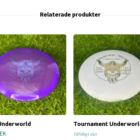
Underworld
Tournament Underworl
SEK
Tillfälligt slut