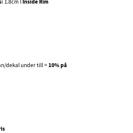
s:
1.8cm l
Inside Rim
/dekal under till =
10% på
is