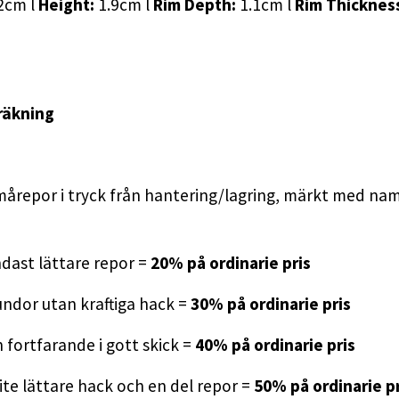
2cm l
Height:
1.9cm l
Rim Depth:
1.1cm l
Rim Thicknes
räkning
mårepor i tryck från hantering/lagring, märkt med namn
dast lättare repor =
20% på ordinarie pris
ndor utan kraftiga hack =
30% på ordinarie pris
fortfarande i gott skick =
40% på ordinarie pris
ite lättare hack och en del repor =
50% på ordinarie pr