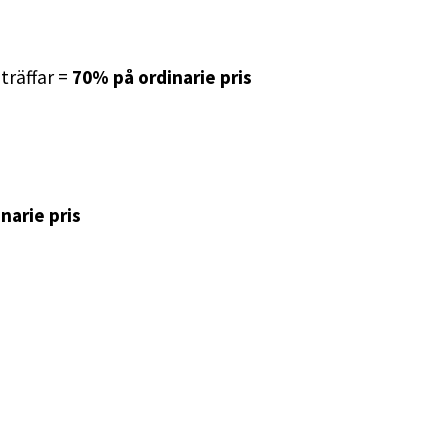
nträffar =
70% på ordinarie pris
narie pris