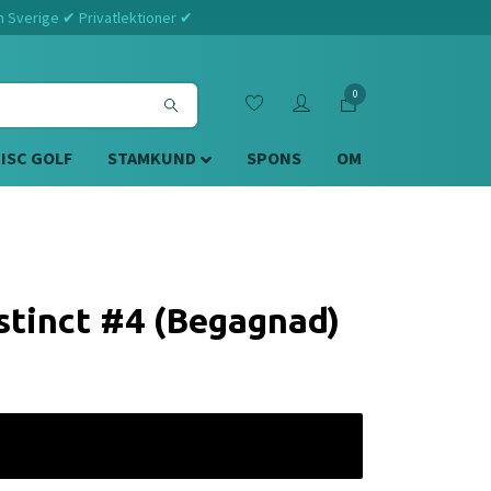
m Sverige ✔ Privatlektioner ✔
0
DISC GOLF
STAMKUND
SPONS
OM
stinct #4 (Begagnad)