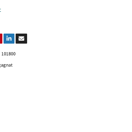
t
:
101800
gagnat