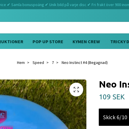
ce ✔ Samla bonuspoäng ✔ Unik bild på varje disc ✔ Fri frakt över 900 ino
RUKTIONER
POP UP STORE
KYMEN CREW
TRICKY 
Hem
Speed
7
Neo Instinct #4 (Begagnad)
Neo In
109 SEK
Skick 6/10