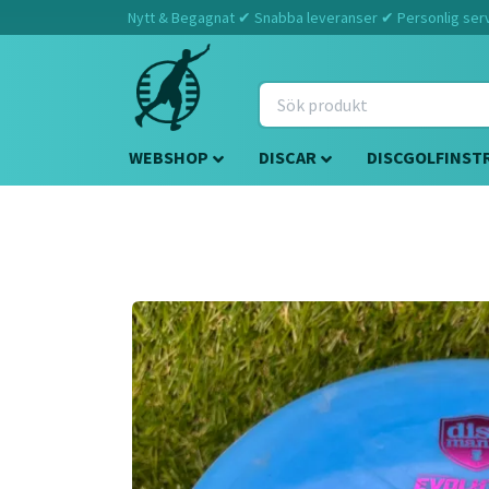
Nytt & Begagnat ✔ Snabba leveranser ✔ Personlig servi
WEBSHOP
DISCAR
DISCGOLFINST