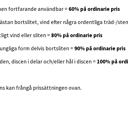
 men fortfarande användbar =
60% på ordinarie pris
t nästan bortslitet, vind efter några ordentliga träd-/ste
ligt vind eller sliten =
80% på ordinarie pris
rungliga form delvis bortsliten =
90% på ordinarie pris
n, discen i delar och/eller hål i discen =
100% på ordi
runs kan frångå prissättningen ovan.