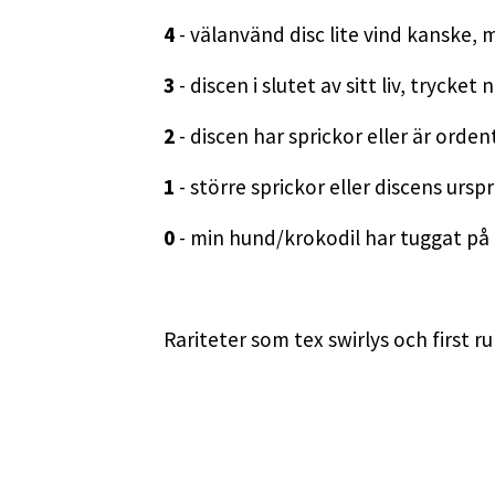
4
- välanvänd disc lite vind kanske,
3
- discen i slutet av sitt liv, trycke
2
- discen har sprickor eller är ordent
1
- större sprickor eller discens ursp
0
- min hund/krokodil har tuggat på de
Rariteter som tex swirlys och first 