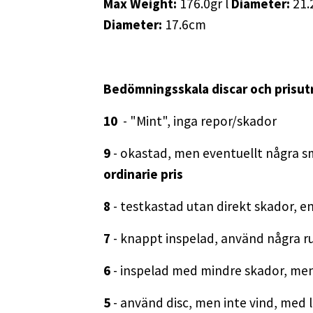
Max Weight:
176.0gr l
Diameter:
21.
Diameter:
17.6cm
Bedömningsskala discar och prisut
10
- "Mint", inga repor/skador
9
- okastad, men eventuellt några s
ordinarie pris
8
- testkastad utan direkt skador, en
7
- knappt inspelad, använd några ru
6
- inspelad med mindre skador, men 
5
- använd disc, men inte vind, med l