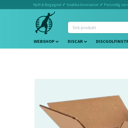
Nytt & Begagnat ✔ Snabba leveranser ✔ Personlig servi
WEBSHOP
DISCAR
DISCGOLFINST