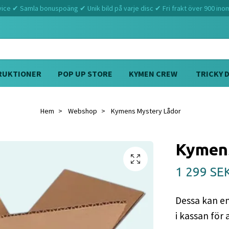
ce ✔ Samla bonuspoäng ✔ Unik bild på varje disc ✔ Fri frakt över 900 ino
RUKTIONER
POP UP STORE
KYMEN CREW
TRICKY 
Hem
Webshop
Kymens Mystery Lådor
Kymens
1 299 SE
Dessa kan e
i kassan för 