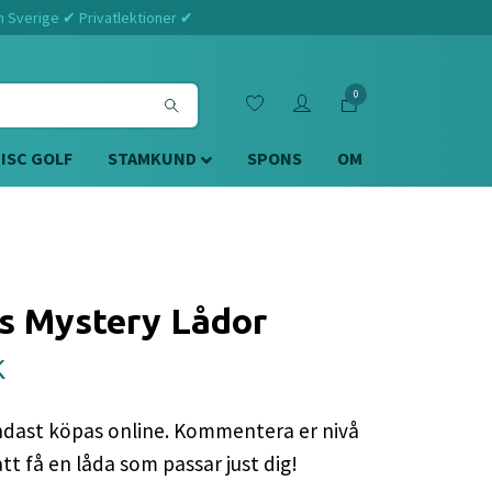
m Sverige ✔ Privatlektioner ✔
0
DISC GOLF
STAMKUND
SPONS
OM
 Mystery Lådor
K
ndast köpas online. Kommentera er nivå
att få en låda som passar just dig!