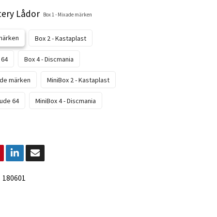
ery Lådor
Box 1 - Mixade märken
 märken
Box 2 - Kastaplast
 64
Box 4 - Discmania
xade märken
MiniBox 2 - Kastaplast
tude 64
MiniBox 4 - Discmania
:
180601