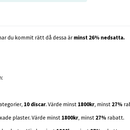
har du kommit rätt då dessa är
minst 26% nedsatta.
!
n:
ategorier,
10 discar
. Värde minst
1800kr
, minst
27
%
ra
xade plaster. Värde minst
1800kr
, minst
27
%
rabatt.