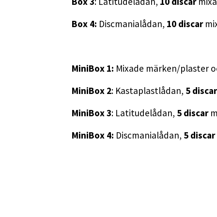
Box 3
: Latitudelådan,
10 discar
mixa
Box 4:
Discmanialådan,
10 discar
mi
MiniBox 1:
Mixade märken/plaster o
MiniBox 2
: Kastaplastlådan,
5
disca
MiniBox 3
: Latitudelådan,
5 discar
m
MiniBox 4:
Discmanialådan,
5
discar