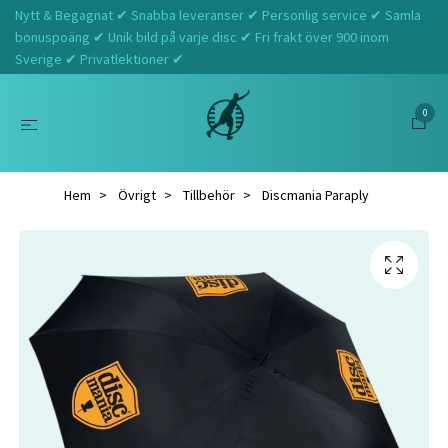
Nytt & Begagnat ✔ Snabba leveranser ✔ Personlig service ✔ Samla
bonuspoäng ✔ Unik bild på varje disc ✔ Fri frakt över 900 inom
Sverige ✔ Privatlektioner ✔
0
Hem
Övrigt
Tillbehör
Discmania Paraply