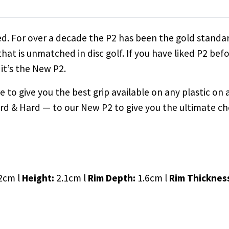
ted. For over a decade the P2 has been the gold standa
that is unmatched in disc golf. If you have liked P2 bef
it’s the New P2.
to give you the best grip available on any plastic on 
ard & Hard — to our New P2 to give you the ultimate ch
2cm l
Height:
2.1cm l
Rim Depth:
1.6cm l
Rim Thicknes