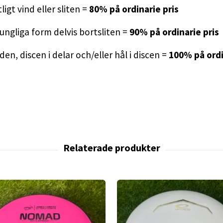
ligt vind eller sliten =
80% på ordinarie pris
rungliga form delvis bortsliten =
90% på ordinarie pris
n, discen i delar och/eller hål i discen =
100% på ordi