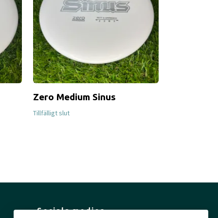
Zero Medium Sinus
Neutron W
Tillfälligt slut
Tillfälligt slut
Sociala medier