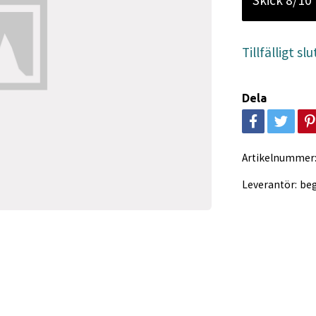
Skick 8/10
Tillfälligt slu
Dela
Artikelnummer
Leverantör:
be