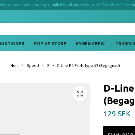
ce ✔ Samla bonuspoäng ✔ Unik bild på varje disc ✔ Fri frakt över 900 ino
RUKTIONER
POP UP STORE
KYMEN CREW
TRICKY 
Hem
Speed
2
D-Line P2 Prototype #2 (Begagnad)
D-Line
(Begag
129 SEK