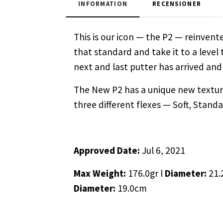
INFORMATION
RECENSIONER
This is our icon — the P2 — reinven
that standard and take it to a level 
next and last putter has arrived and 
The New P2 has a unique new texture 
three different flexes — Soft, Stand
Approved Date:
Jul 6, 2021
Max Weight:
176.0gr l
Diameter:
21.
Diameter:
19.0cm