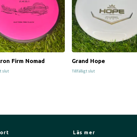
tron Firm Nomad
Grand Hope
gt slut
Tillfälligt slut
ort
Läs mer