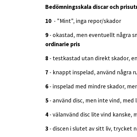
Bedömningsskala discar och prisut
10
- "Mint", inga repor/skador
9
- okastad, men eventuellt några s
ordinarie pris
8
- testkastad utan direkt skador, en
7
- knappt inspelad, använd några ru
6
- inspelad med mindre skador, men 
5
- använd disc, men inte vind, med l
4
- välanvänd disc lite vind kanske,
3
- discen i slutet av sitt liv, trycke