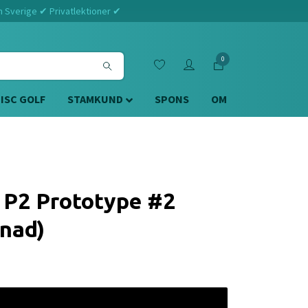
m Sverige ✔ Privatlektioner ✔
0
DISC GOLF
STAMKUND
SPONS
OM
 P2 Prototype #2
nad)