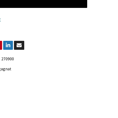
t
:
270900
gagnat