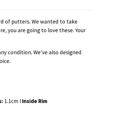
rd of putters. We wanted to take
ore, you are going to love these. Your
any condition. We’ve also designed
oice.
s:
1.1cm l
Inside Rim