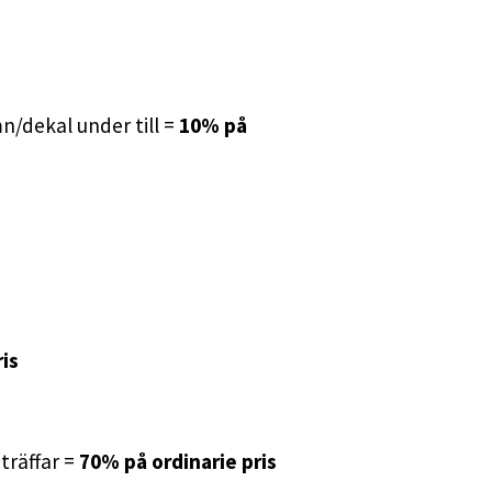
/dekal under till =
10% på
is
nträffar =
70% på ordinarie pris