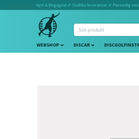
Nytt & Begagnat ✔ Snabba leveranser ✔ Personlig servi
WEBSHOP
DISCAR
DISCGOLFINST