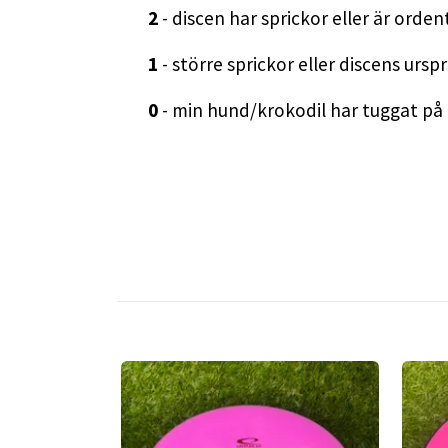
2
- discen har sprickor eller är ordent
1
- större sprickor eller discens ursp
0
- min hund/krokodil har tuggat på de