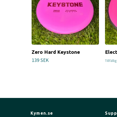
Zero Hard Keystone
Elec
139 SEK
Tillfälli
Kymen.se
Supp