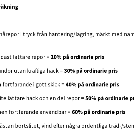
räkning
mårepor i tryck från hantering/lagring, märkt med namn
dast lättare repor =
20% på ordinarie pris
ndor utan kraftiga hack =
30% på ordinarie pris
fortfarande i gott skick =
40% på ordinarie pris
ite lättare hack och en del repor =
50% på ordinarie pr
 men fortfarande användbar =
60% på ordinarie pris
t nästan bortslitet, vind efter några ordentliga träd-/ste