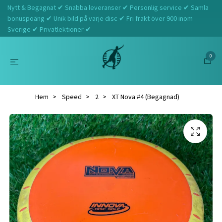
Nytt & Begagnat ✔ Snabba leveranser ✔ Personlig service ✔ Samla
bonuspoäng ✔ Unik bild på varje disc ✔ Fri frakt över 900 inom
Sverige ✔ Privatlektioner ✔
0
Hem
Speed
2
XT Nova #4 (Begagnad)