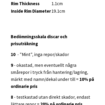
Rim Thickness
1.1cm
Inside Rim Diameter
19.1cm
Bedömningsskala discar och
prisuträkning
10
- "Mint", inga repor/skador
9
- okastad, men eventuellt några
smårepor i tryck från hantering/lagring,
märkt med namn/dekal under till =
10% på
ordinarie pris
8
- testkastad utan direkt skador, endast
lättare repor =
20% på ordinarie pris