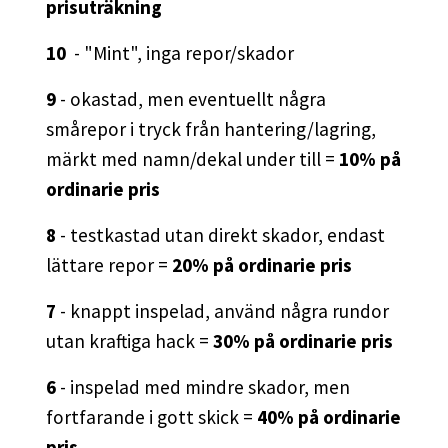
prisuträkning
10
- "Mint", inga repor/skador
9
- okastad, men eventuellt några
smårepor i tryck från hantering/lagring,
märkt med namn/dekal under till =
10% på
ordinarie pris
8
- testkastad utan direkt skador, endast
lättare repor =
20% på ordinarie pris
7
- knappt inspelad, använd några rundor
utan kraftiga hack =
30% på ordinarie pris
6
- inspelad med mindre skador, men
fortfarande i gott skick =
40% på ordinarie
pris