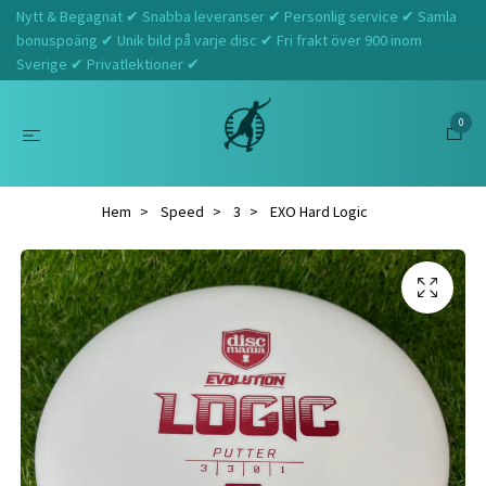
Nytt & Begagnat ✔ Snabba leveranser ✔ Personlig service ✔ Samla
bonuspoäng ✔ Unik bild på varje disc ✔ Fri frakt över 900 inom
Sverige ✔ Privatlektioner ✔
0
Hem
Speed
3
EXO Hard Logic