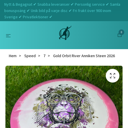
Nytt & Begagnat ✔ Snabba leveranser ✔ Personlig service ✔ Samla
bonuspoäng ✔ Unik bild på varje disc ✔ Fri frakt över 900 inom
Sverige ✔ Privatlektioner ✔
0
Hem
Speed
7
Gold Orbit River Anniken Steen 2026