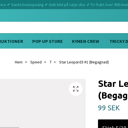
ce ✔ Samla bonuspoäng ✔ Unik bild på varje disc ✔ Fri frakt över 900 ino
RUKTIONER
POP UP STORE
KYMEN CREW
TRICKY 
Hem
Speed
7
Star Leopard3 #1 (Begagnad)
Star L
(Begag
99 SEK