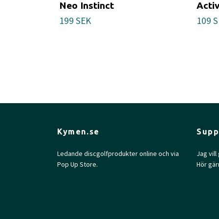
Neo Instinct
Acti
199 SEK
109 
Kymen.se
Supp
Ledande discgolfprodukter online och via
Jag vil
Pop Up Store.
Hör gär