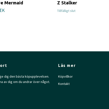
ve Mermaid
Z Stalker
SEK
Tillfälligt slut
ort
Läs mer
l ge dig den bästa köpupplevelsen.
Köpvillkor
na av dig om du undrar över något.
Kontakt