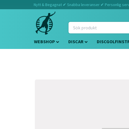
Nytt & Begagnat ✔ Snabba leveranser ✔ Personlig servi
WEBSHOP
DISCAR
DISCGOLFINST