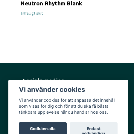
Neutron Rhythm Blank
Active Pr
149 SEK
Tillfälligt slut
Sociala medier
Vi använder cookies
Facebook
Vi använder cookies för att anpassa det innehåll
Instagram
som visas för dig och för att du ska få bästa
YouTube
tänkbara upplevelse när du handlar hos oss.
Godkänn alla
Endast
nödvändiga