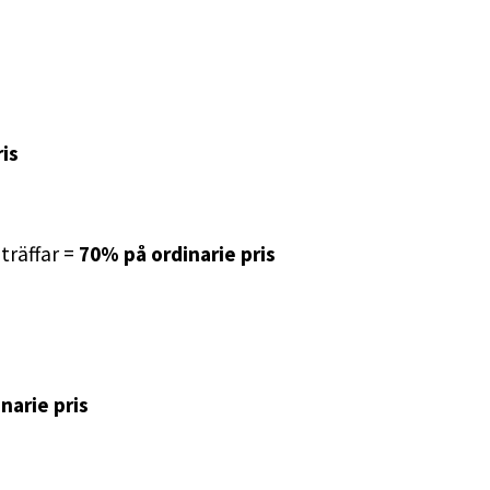
is
nträffar =
70% på ordinarie pris
narie pris