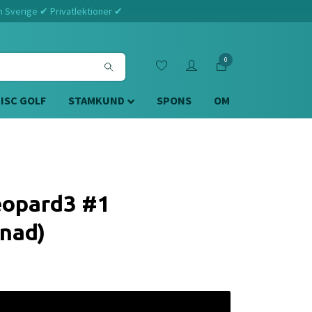
m Sverige ✔ Privatlektioner ✔
0
DISC GOLF
STAMKUND
SPONS
OM
eopard3 #1
nad)