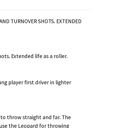
S AND TURNOVER SHOTS. EXTENDED
ts. Extended life as a roller.
ng player first driver in lighter
y to throw straight and far. The
an use the Leopard for throwing