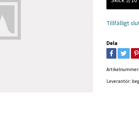
Skick 5/10
Tillfälligt slu
Dela
Artikelnummer
Leverantör:
be