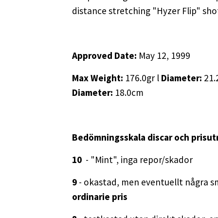
distance stretching "Hyzer Flip" sh
Approved Date:
May 12, 1999
Max Weight:
176.0gr l
Diameter:
21.
Diameter:
18.0cm
Bedömningsskala discar och prisut
10
- "Mint", inga repor/skador
9
- okastad, men eventuellt några s
ordinarie pris