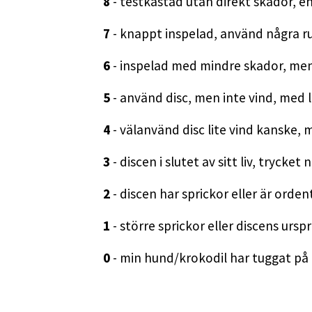
8
- testkastad utan direkt skador, en
7
- knappt inspelad, använd några ru
6
- inspelad med mindre skador, men 
5
- använd disc, men inte vind, med l
4
- välanvänd disc lite vind kanske,
3
- discen i slutet av sitt liv, trycke
2
- discen har sprickor eller är ordent
1
- större sprickor eller discens ursp
0
- min hund/krokodil har tuggat på de