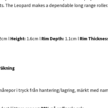
ots. The Leopard makes a dependable long range roller
2cm l
Height:
1.6cm l
Rim Depth:
1.1cm l
Rim Thicknes
räkning
mårepor i tryck från hantering/lagring, märkt med namn