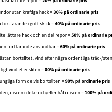
dast lättare repor =
20% på ordinarie pris
ndor utan kraftiga hack =
30% på ordinarie pris
fortfarande i gott skick =
40% på ordinarie pris
ite lättare hack och en del repor =
50% på ordinarie pr
 men fortfarande användbar =
60% på ordinarie pris
t nästan bortslitet, vind efter några ordentliga träd-/ste
ligt vind eller sliten =
80% på ordinarie pris
rungliga form delvis bortsliten =
90% på ordinarie pris
n, discen i delar och/eller hål i discen =
100% på ordi