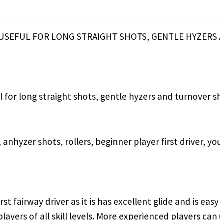
. USEFUL FOR LONG STRAIGHT SHOTS, GENTLE HYZER
l for long straight shots, gentle hyzers and turnover sho
, anhyzer shots, rollers, beginner player first driver, you
t fairway driver as it is has excellent glide and is eas
players of all skill levels. More experienced players c