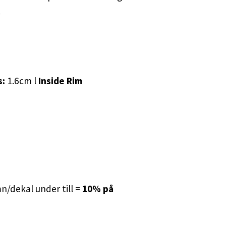
.
s:
1.6cm l
Inside Rim
/dekal under till =
10% på