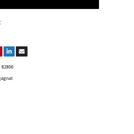
t
:
82800
gagnat